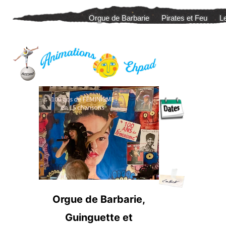
Aller
Orgue de Barbarie
Pirates et Feu
L
au
contenu
–
.
Orgue de Barbarie,
–
Guinguette et
.