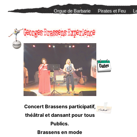
Aller
Orgue de Barbarie
Pirates et Feu
L
au
contenu
–
.
Concert Brassens participatif,
théâtral et dansant pour tous
Publics.
–
Brassens en mode
.