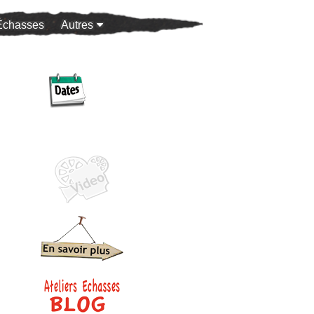
Échasses
Autres
100 ans de féminisme
Halloween
Ehpad
Bob / Brassens
MOBYLETTE & PASTAGA
PUNKS !
GRIBOUILLE et sa Fiancée
Galerie Photos