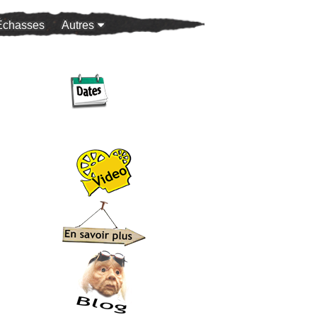
Échasses
Autres
100 ans de féminisme
Halloween
Ehpad
Bob / Brassens
MOBYLETTE & PASTAGA
PUNKS !
GRIBOUILLE et sa Fiancée
Galerie Photos