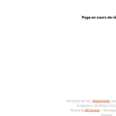
Page en cours de ré
Animation de rue,
Marionnette
, Sp
Echassiere, Val d’Oise, Fete
Photos ©
JM Coubar
t – Montage 
Allegret