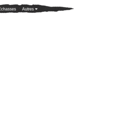
Échasses
Autres
100 ans de féminisme
Halloween
Ehpad
Bob / Brassens
MOBYLETTE & PASTAGA
PUNKS !
GRIBOUILLE et sa Fiancée
Galerie Photos