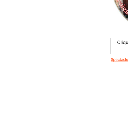
Cliq
Spectacl