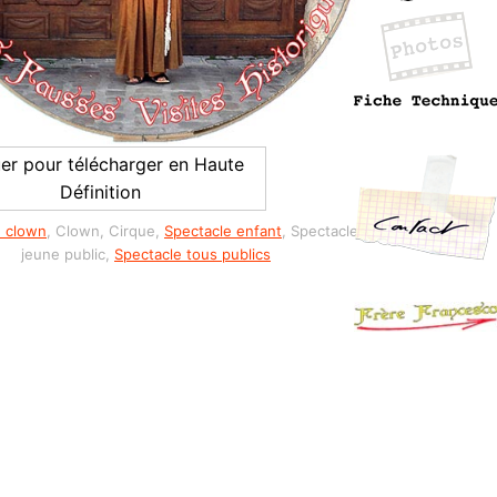
uer pour télécharger en Haute
Définition
e clown
, Clown, Cirque,
Spectacle enfant
, Spectacle
jeune public,
Spectacle tous publics