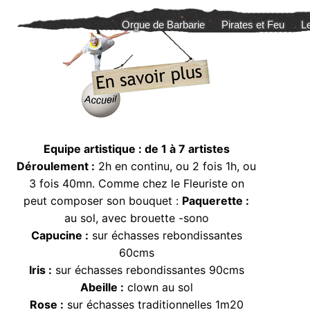
Aller
Orgue de Barbarie
Pirates et Feu
L
au
contenu
Equipe artistique : de 1 à 7 artistes
Déroulement :
2h en continu, ou 2 fois 1h, ou
3 fois 40mn. Comme chez le Fleuriste on
peut composer son bouquet :
Paquerette :
au sol, avec brouette -sono
Capucine :
sur échasses rebondissantes
60cms
Iris :
sur échasses rebondissantes 90cms
Abeille :
clown au sol
Rose :
sur échasses traditionnelles 1m20