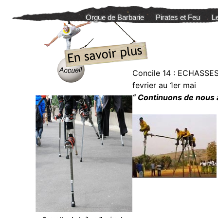
Aller
Orgue de Barbarie
Pirates et Feu
L
au
contenu
Concile 14 : ECHASSES
fevrier au 1er mai
“ Continuons de nous 